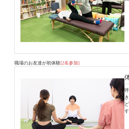
職場のお友達が初体験
[2名参加]
呼
き
ど
す