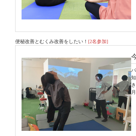
便秘改善とむくみ改善をしたい！
[2名参加]
パ
知
き
月